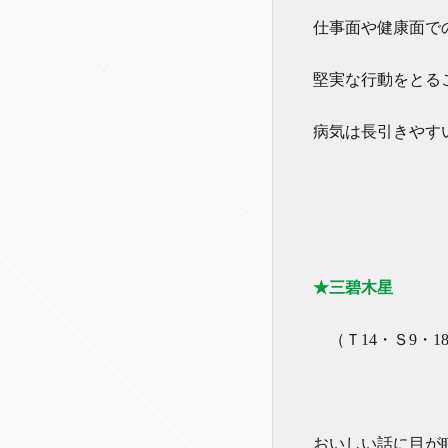
仕事面や健康面で
堅実な行動をとる
病気は長引きやす
★三碧木星
（Ｔ14・Ｓ9・18
おいしい話に目が