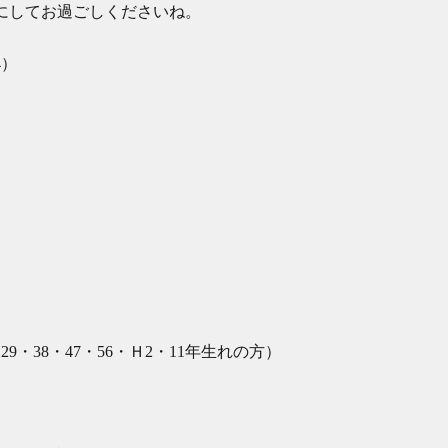
にしてお過ごしくださいね。
4）
】
29・38・47・56・Ｈ2・11年生れの方）