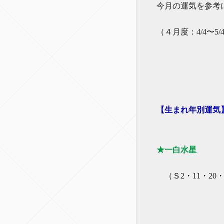
今月の運気を参考
（４月度：4/4〜5/
【生まれ年別運気
★一白水星
（Ｓ2・11・20・