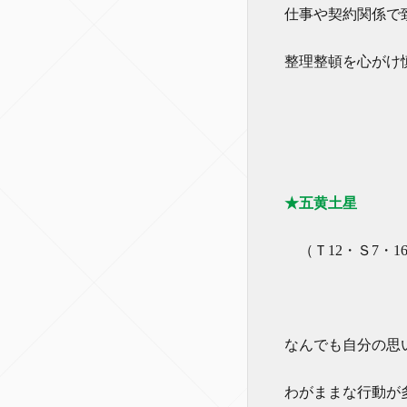
仕事や契約関係で
整理整頓を心がけ
★五黄土星
（Ｔ12・Ｓ7・16
なんでも自分の思
わがままな行動が