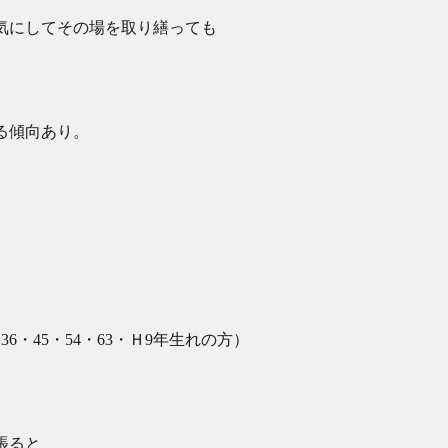
気にしてその場を取り繕っても
。
る傾向あり。
36・45・54・63・Ｈ9年生れの方）
張ると