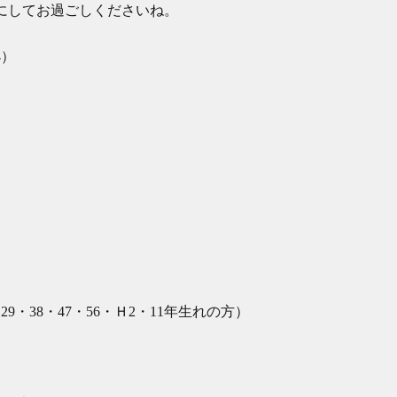
にしてお過ごしくださいね。
4）
】
29・38・47・56・Ｈ2・11年生れの方）