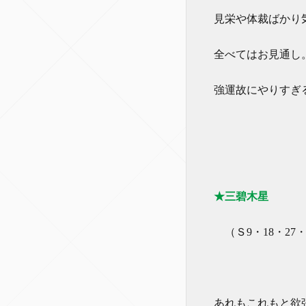
見栄や体裁ばかり
全べてはお見通し
強運故にやりすぎ
★三碧木星
（Ｓ9・18・27・
あれもこれもと欲