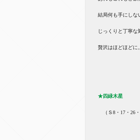
結局何も手にしな
じっくりと丁寧な
贅沢はほどほどに
★四緑木星
（Ｓ8・17・26・