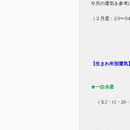
今月の運気を参考
（２月度：2/3〜3/
【生まれ年別運気
★一白水星
（Ｓ2・11・20・