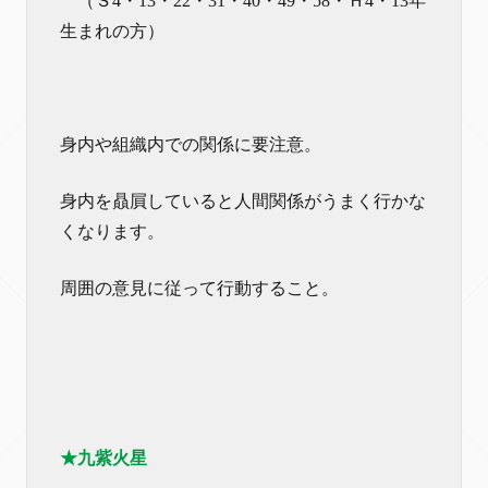
（Ｓ4・13・22・31・40・49・58・Ｈ4・13年
生まれの方）
身内や組織内での関係に要注意。
身内を贔屓していると人間関係がうまく行かな
くなります。
周囲の意見に従って行動すること。
★九紫火星