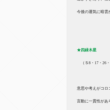
今後の運気に暗雲
★四緑木星
（Ｓ8・17・26・
意思や考えがコロ
言動に一貫性があ