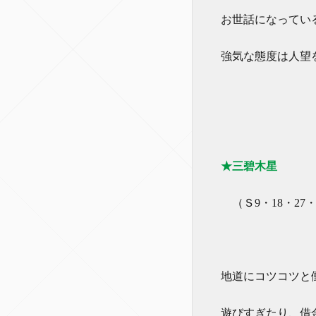
お世話になってい
強気な態度は人望
★三碧木星
（Ｓ9・18・27・
地道にコツコツと
遊びすぎたり、借