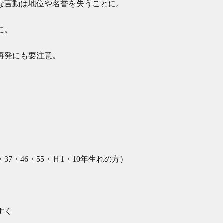
な言動は地位や名誉を失うことに。
に。
再発にも要注意。
・37・46・55・Ｈ1・10年生れの方）
すく