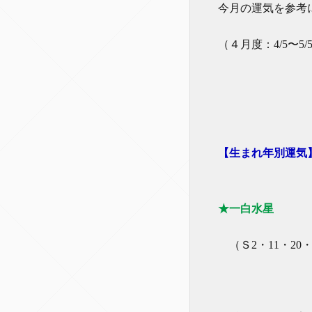
今月の運気を参考
（４月度：4/5〜5/
【生まれ年別運気
★一白水星
（Ｓ2・11・20・