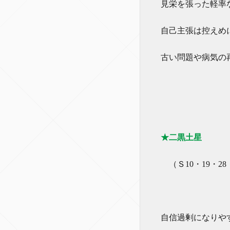
見栄を張った軽率
自己主張は控えめ
古い問題や病気の
★二黒土星
（Ｓ10・19・28
自信過剰になりや